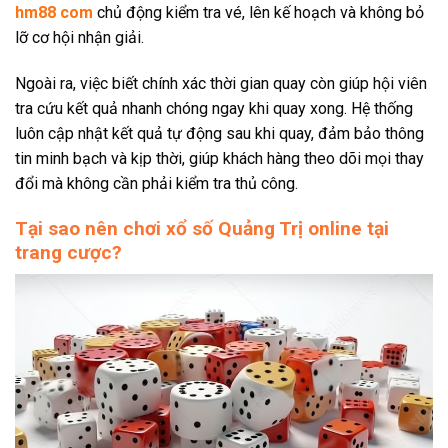
hm88 com
chủ động kiểm tra vé, lên kế hoạch và không bỏ
lỡ cơ hội nhận giải.
Ngoài ra, việc biết chính xác thời gian quay còn giúp hội viên
tra cứu kết quả nhanh chóng ngay khi quay xong. Hệ thống
luôn cập nhật kết quả tự động sau khi quay, đảm bảo thông
tin minh bạch và kịp thời, giúp khách hàng theo dõi mọi thay
đổi mà không cần phải kiểm tra thủ công.
Tại sao nên chơi xổ số Quảng Trị online tại
trang cược?