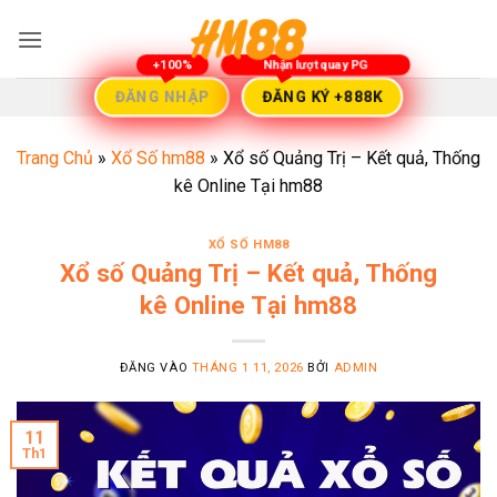
Bỏ
qua
nội
dung
ĐĂNG KÝ +888K
ĐĂNG NHẬP
Trang Chủ
»
Xổ Số hm88
»
Xổ số Quảng Trị – Kết quả, Thống
kê Online Tại hm88
XỔ SỐ HM88
Xổ số Quảng Trị – Kết quả, Thống
kê Online Tại hm88
ĐĂNG VÀO
THÁNG 1 11, 2026
BỞI
ADMIN
11
Th1