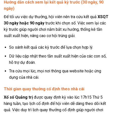
Hướng dẫn cách xem lại kết quả kỳ trước (30 ngày, 90
ngày)
Để tối ưu việc dự thưởng, hội viên nên tra cứu kết quả
XSQT
30 ngày hoặc 90 ngày
trước khi chọn số. Việc xem lại các
kỳ trước giúp người chơi nắm bắt xu hướng, thống kê tần
suất xuất hiện, nâng cao cơ hội trúng giải.
So sánh kết quả các kỳ trước để lựa chọn hợp lý.
Dữ liệu cập nhật theo tần suất xuất hiện của các con số,
hỗ trợ dự đoán.
Tra cứu mọi lúc, mọi nơi thông qua website hoặc ứng
dụng của nhà cái.
Thời gian quay thưởng cố định theo nhà cái
Xổ số Quảng trị
được quay định kỳ vào lúc 17h15 Thứ 5
hàng tuần, tạo lịch cố định để hội viên dễ dàng theo dõi kết
quả. Việc duy trì lịch quay thưởng cố định giúp người chơi