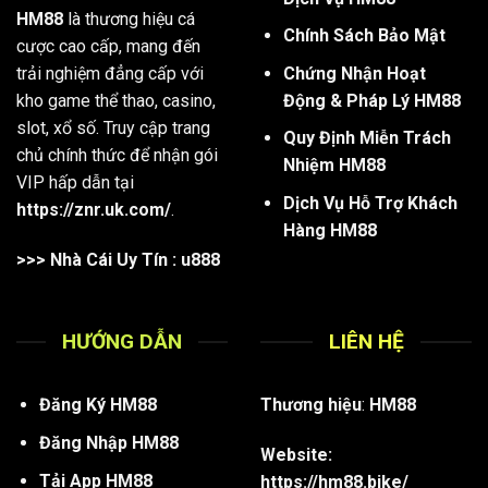
HM88
là thương hiệu cá
Chính Sách Bảo Mật
cược cao cấp, mang đến
Chứng Nhận Hoạt
trải nghiệm đẳng cấp với
Động & Pháp Lý HM88
kho game thể thao, casino,
slot, xổ số. Truy cập trang
Quy Định Miễn Trách
chủ chính thức để nhận gói
Nhiệm HM88
VIP hấp dẫn tại
Dịch Vụ Hỗ Trợ Khách
https://znr.uk.com/
.
Hàng HM88
>>> Nhà Cái Uy Tín :
u888
HƯỚNG DẪN
LIÊN HỆ
Đăng Ký HM88
Thương hiệu
:
HM88
Đăng Nhập HM88
Website:
Tải App HM88
https://hm88.bike/