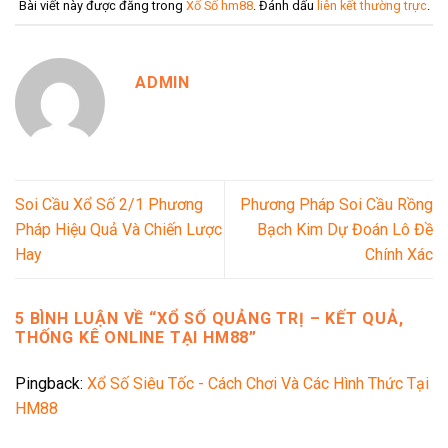
Bài viết này được đăng trong
Xổ Số hm88
. Đánh dấu
liên kết thường trực
.
ADMIN
Soi Cầu Xổ Số 2/1 Phương
Phương Pháp Soi Cầu Rồng
Pháp Hiệu Quả Và Chiến Lược
Bạch Kim Dự Đoán Lô Đề
Hay
Chính Xác
5 BÌNH LUẬN VỀ “
XỔ SỐ QUẢNG TRỊ – KẾT QUẢ,
THỐNG KÊ ONLINE TẠI HM88
”
Pingback:
Xổ Số Siêu Tốc - Cách Chơi Và Các Hình Thức Tại
HM88