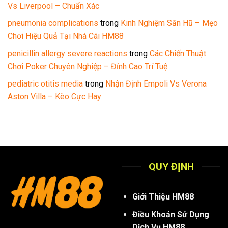
Vs Liverpool – Chuẩn Xác
pneumonia complications
trong
Kinh Nghiệm Săn Hũ – Mẹo
Chơi Hiệu Quả Tại Nhà Cái HM88
penicillin allergy severe reactions
trong
Các Chiến Thuật
Chơi Poker Chuyên Nghiệp – Đỉnh Cao Trí Tuệ
pediatric otitis media
trong
Nhận Định Empoli Vs Verona
Aston Villa – Kèo Cực Hay
QUY ĐỊNH
Giới Thiệu HM88
Điều Khoản Sử Dụng
Dịch Vụ HM88