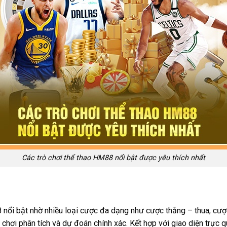
Các trò chơi thể thao HM88 nổi bật được yêu thích nhất
 nổi bật nhờ nhiều loại cược đa dạng như cược thắng – thua, cược
chơi phân tích và dự đoán chính xác. Kết hợp với giao diện trực q