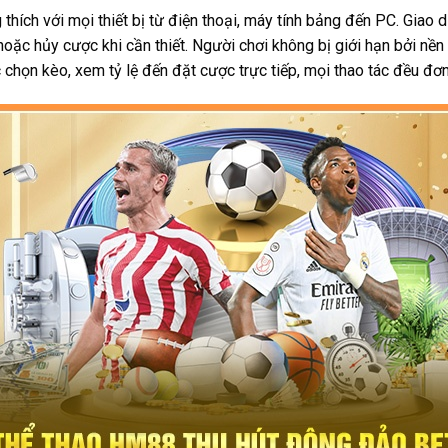
hích với mọi thiết bị từ điện thoại, máy tính bảng đến PC. Giao di
hoặc hủy cược khi cần thiết. Người chơi không bị giới hạn bởi nề
c chọn kèo, xem tỷ lệ đến đặt cược trực tiếp, mọi thao tác đều đơn