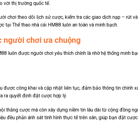
 với thị trường quốc tế.
ời chơi theo dõi lịch sử cược, kiểm tra các giao dịch nạp – rút 
ợc tại Thể thao nhà cái HM88 luôn an toàn và minh bạch.
 người chơi ưa chuộng
88 luôn được người chơi yêu thích chính là nhờ hệ thống minh bạc
u được công khai và cập nhật liên tục, đảm bảo thông tin chính x
a ra quyết định đặt cược hợp lý.
hội thắng cược mà còn xây dựng niềm tin lâu dài từ cộng đồng ngư
ệu đều phản ánh sát tình hình thực tế trên sân, giúp bạn đặt cược 