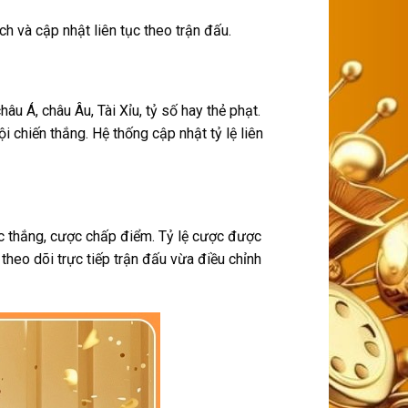
h và cập nhật liên tục theo trận đấu.
 Á, châu Âu, Tài Xỉu, tỷ số hay thẻ phạt.
i chiến thắng. Hệ thống cập nhật tỷ lệ liên
ợc thắng, cược chấp điểm. Tỷ lệ cược được
heo dõi trực tiếp trận đấu vừa điều chỉnh