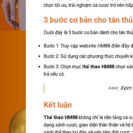
chọn tối ưu, trải nghiệm cá cược trở nên hấ
3 bước cơ bản cho tân th
Dưới đây là 3 bước cơ bản dành cho tân thủ
Bước 1: Truy cập website HM88 điền đầy đủ
Bước 2: Sử dụng các phương thức chuyển kho
Bước 3: Chọn mục t
hể thao HM88
chọn sản
trả nếu có.
>>>: Xem
Kết luận
Thể thao HM88
không chỉ là nền tảng cá c
dạng sảnh cược, giao diện thân thiện và hệ
sảnh thể thao tại đây sẽ yên tâm đặt cược, t