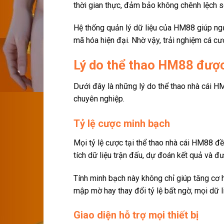
thời gian thực, đảm bảo không chênh lệch so
Hệ thống quản lý dữ liệu của HM88 giúp ngư
mã hóa hiện đại. Nhờ vậy, trải nghiệm cá cư
Lý do thể thao HM88 được
Dưới đây là những lý do thể thao nhà cái HM
chuyên nghiệp.
Tỷ lệ cược minh bạch
Mọi tỷ lệ cược tại thể thao nhà cái HM88 đề
tích dữ liệu trận đấu, dự đoán kết quả và đư
Tính minh bạch này không chỉ giúp tăng cơ 
mập mờ hay thay đổi tỷ lệ bất ngờ, mọi dữ li
Giao diện hỗ trợ mọi thiết bị