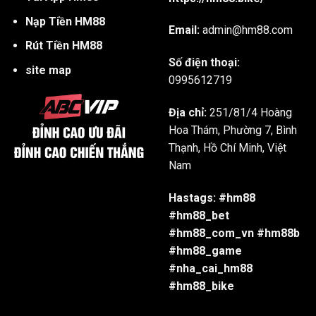
Nạp Tiền HM88
Email:
admin@hm88.com
Rút Tiền HM88
Số
điện thoại:
site map
0995612719
Địa chỉ:
251/81/4 Hoàng
Hoa Thám, Phường 7, Bình
Thạnh, Hồ Chí Minh, Việt
Nam
Hastags: #hm88
#hm88_bet
#hm88_com_vn #hm88b
#hm88_game
#nha_cai_hm88
#hm88_bike