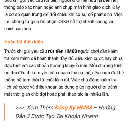
Sau khi gửi yêu cầu rút tiền, người chơi nên lưu lại biên lai,
thông báo xác nhận hoặc ảnh chụp màn hình giao dịch. Đây
là cơ sở quan trọng để đối chiếu khi có sự cố phát sinh. Việc
lưu chứng từ giúp bộ phận CSKH hỗ trợ nhanh chóng và
chính xác hơn.
Hoàn tất điều kiện
Trước khi gửi yêu cầu
rút tiền HM88
người chơi cần kiểm
tra xem mình đã hoàn thành đầy đủ điều kiện cược hay chưa,
đặc biệt với các khoản thưởng khuyến mãi. Mỗi chương trình
ưu đãi đều đi kèm yêu cầu doanh thu cụ thể, nếu chưa đạt hệ
thống sẽ tạm thời từ chối lệnh rút. Việc chủ động kiểm tra
lịch sử cược và điều khoản áp dụng giúp người chơi tránh
mất thời gian chờ đợi hoặc phải thao tác lại nhiều lần.
>>>: Xem Thêm:
Đăng Ký HM88
– Hướng
Dẫn 3 Bước Tạo Tài Khoản Nhanh