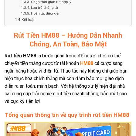
Chọn thời gian rút hợp lý
Lưu trữ chứng từ
Hoàn tất điều kiện
Kết luận
Rút Tiền HM88 – Hướng Dẫn Nhanh
Chóng, An Toàn, Bảo Mật
Rút tiền HM88
là bước quan trọng để người chơi có thể
chuyển tiền thắng cược từ tài khoản
HM88
cá cược sang
ngân hàng hoặc ví điện tử. Thao tác này không chỉ giúp bạn
hiện thực hóa chiến thắng mà còn đảm bảo mọi giao dịch
diễn ra an toàn, minh bạch. Với hệ thống xử lý hiện đại nhà
cái cung cấp trải nghiệm rút tiền nhanh chóng, bảo mật cao
và cực kỳ tiện lợi.
Tổng quan thông tin về quy trình rút tiền HM88