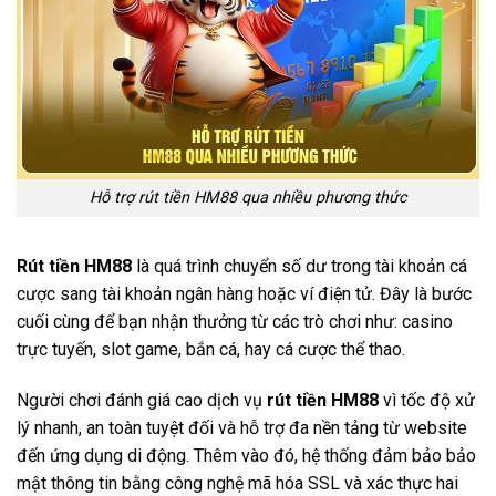
Hỗ trợ rút tiền HM88 qua nhiều phương thức
Rút tiền HM88
là quá trình chuyển số dư trong tài khoản cá
cược sang tài khoản ngân hàng hoặc ví điện tử. Đây là bước
cuối cùng để bạn nhận thưởng từ các trò chơi như: casino
trực tuyến, slot game, bắn cá, hay cá cược thể thao.
Người chơi đánh giá cao dịch vụ
rút tiền HM88
vì tốc độ xử
lý nhanh, an toàn tuyệt đối và hỗ trợ đa nền tảng từ website
đến ứng dụng di động. Thêm vào đó, hệ thống đảm bảo bảo
mật thông tin bằng công nghệ mã hóa SSL và xác thực hai