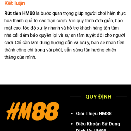
Kết luận
Rút tiền HM88
là bước quan trọng giúp người chơi hiện thực
hóa thành quả từ các trận cược. Với quy trình đơn giản, bảo
mật cao, tốc độ xử lý nhanh và hỗ trợ khách hàng tận tâm
nhà cái đảm bảo quyền lợi và sự an tâm tuyệt đối cho người
chơi. Chỉ cần làm đúng hướng dẫn và lưu ý, bạn sẽ nhận tiền
thành công chỉ trong vài phút, sẵn sàng tận hưởng chiến
thắng của mình.
QUY ĐỊNH
Giới Thiệu HM88
Điều Khoản Sử Dụng