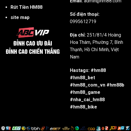
Email:
admin@hm88.com
Rút Tiền HM88
Số
điện thoại:
site map
0995612719
Địa chỉ:
251/81/4 Hoàng
Hoa Thám, Phường 7, Bình
Thạnh, Hồ Chí Minh, Việt
Nam
Hastags: #hm88
#hm88_bet
#hm88_com_vn #hm88b
#hm88_game
#nha_cai_hm88
#hm88_bike