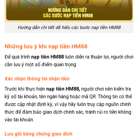
Hướng dẫn chi tiết dễ hiểu các bước nạp tiền HM88
Những lưu ý khi nạp tiền HM88
Để quá trình
nạp tiền HM88
luôn diễn ra thuận lợi, người chơi
cần lưu ý một số điểm quan trọng:
Xác nhận thông tin nhận tiền
Trước khi thực hiện
nạp tiền HM88,
người chơi nên kiểm tra
kỹ số tài khoản, tên ngân hàng hoặc mã QR. Thông tin có thể
được cập nhật định kỳ, vì vậy hãy luôn truy cập nguồn chính
thức để đảm bảo giao dịch chính xác, tránh rủi ro tiền không
vào tài khoản.
Lưu giữ bằng chứng giao dịch