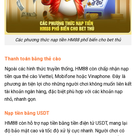
Các phương thức nạp tiền HM88 phổ biến cho bet thủ
Thanh toán bằng thẻ cào
Ngoài các hình thức truyền thống, HM88 còn chấp nhận nạp
tiền qua thẻ cào Viettel, Mobifone hoặc Vinaphone. Đây là
phương án tiện lợi cho những người chơi không muốn liên kết
tài khoản ngân hàng, đặc biệt phù hợp với các khoản nạp
nhỏ, nhanh gọn.
Nạp tiền bằng USDT
HM88 còn hỗ trợ nạp tiền bằng tiền điện tử USDT, mang lại
độ bảo mật cao và tốc độ xử lý cực nhanh. Người chơi có