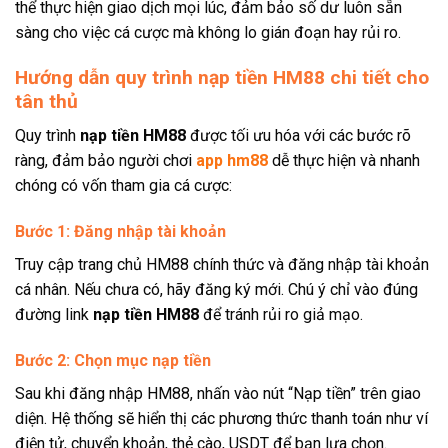
thể thực hiện giao dịch mọi lúc, đảm bảo số dư luôn sẵn
sàng cho việc cá cược mà không lo gián đoạn hay rủi ro.
Hướng dẫn quy trình nạp tiền HM88 chi tiết cho
tân thủ
Quy trình
nạp tiền HM88
được tối ưu hóa với các bước rõ
ràng, đảm bảo người chơi
app hm88
dễ thực hiện và nhanh
chóng có vốn tham gia cá cược:
Bước 1: Đăng nhập tài khoản
Truy cập trang chủ HM88 chính thức và đăng nhập tài khoản
cá nhân. Nếu chưa có, hãy đăng ký mới. Chú ý chỉ vào đúng
đường link
nạp tiền HM88
để tránh rủi ro giả mạo.
Bước 2: Chọn mục nạp tiền
Sau khi đăng nhập HM88, nhấn vào nút “Nạp tiền” trên giao
diện. Hệ thống sẽ hiển thị các phương thức thanh toán như ví
điện tử, chuyển khoản, thẻ cào, USDT để bạn lựa chọn.