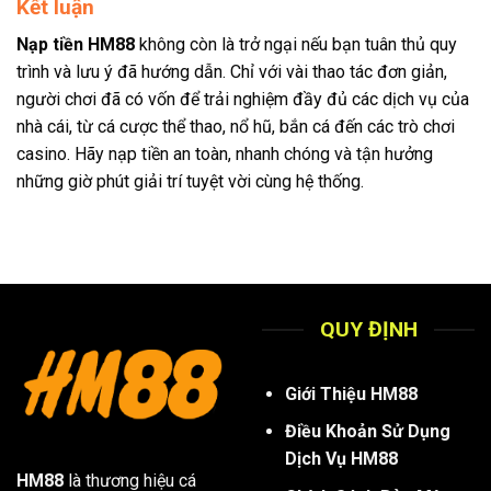
Kết luận
Nạp tiền HM88
không còn là trở ngại nếu bạn tuân thủ quy
trình và lưu ý đã hướng dẫn. Chỉ với vài thao tác đơn giản,
người chơi đã có vốn để trải nghiệm đầy đủ các dịch vụ của
nhà cái, từ cá cược thể thao, nổ hũ, bắn cá đến các trò chơi
casino. Hãy nạp tiền an toàn, nhanh chóng và tận hưởng
những giờ phút giải trí tuyệt vời cùng hệ thống.
QUY ĐỊNH
Giới Thiệu HM88
Điều Khoản Sử Dụng
Dịch Vụ HM88
HM88
là thương hiệu cá