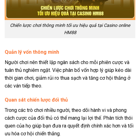
Chiến lược chơi thông minh tối ưu hiệu quả tại Casino online
HM88
Quản lý vốn thông minh
Người chơi nên thiết lập ngân sách cho mỗi phiên cược và
tuân thủ nghiêm ngặt. Việc phân bổ vốn hợp lý giúp kéo dài
thời gian chơi, giảm rủi ro thua sạch và tăng cơ hội thắng ở
các ván tiếp theo.
Quan sát chiến lược đối thủ
Trong các trò chơi nhiều người, theo dõi hành vi và phong
cách cược của đối thủ có thể mang lại lợi thế. Phân tích thói
quen của họ giúp bạn đưa ra quyết định chính xác hơn và tối
ưu hóa cơ hội chiến thắng.