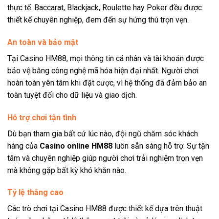
thực tế. Baccarat, Blackjack, Roulette hay Poker đều được
thiết kế chuyên nghiệp, đem đến sự hứng thú trọn vẹn.
An toàn và bảo mật
Tại Casino HM88, mọi thông tin cá nhân và tài khoản được
bảo vệ bằng công nghệ mã hóa hiện đại nhất. Người chơi
hoàn toàn yên tâm khi đặt cược, vì hệ thống đã đảm bảo an
toàn tuyệt đối cho dữ liệu và giao dịch.
Hỗ trợ chơi tận tình
Dù bạn tham gia bất cứ lúc nào, đội ngũ chăm sóc khách
hàng của
Casino online HM88
luôn sẵn sàng hỗ trợ. Sự tận
tâm và chuyên nghiệp giúp người chơi trải nghiệm trọn vẹn
mà không gặp bất kỳ khó khăn nào.
Tỷ lệ thắng cao
Các trò chơi tại Casino HM88 được thiết kế dựa trên thuật