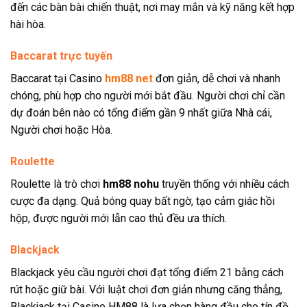
đến các bàn bài chiến thuật, nơi may mắn và kỹ năng kết hợp
hài hòa.
Baccarat trực tuyến
Baccarat tại Casino
hm88 net
đơn giản, dễ chơi và nhanh
chóng, phù hợp cho người mới bắt đầu. Người chơi chỉ cần
dự đoán bên nào có tổng điểm gần 9 nhất giữa Nhà cái,
Người chơi hoặc Hòa.
Roulette
Roulette là trò chơi
hm88 nohu
truyền thống với nhiều cách
cược đa dạng. Quả bóng quay bất ngờ, tạo cảm giác hồi
hộp, được người mới lẫn cao thủ đều ưa thích.
Blackjack
Blackjack yêu cầu người chơi đạt tổng điểm 21 bằng cách
rút hoặc giữ bài. Với luật chơi đơn giản nhưng căng thẳng,
Blackjack tại Casino HM88 là lựa chọn hàng đầu cho tín đồ