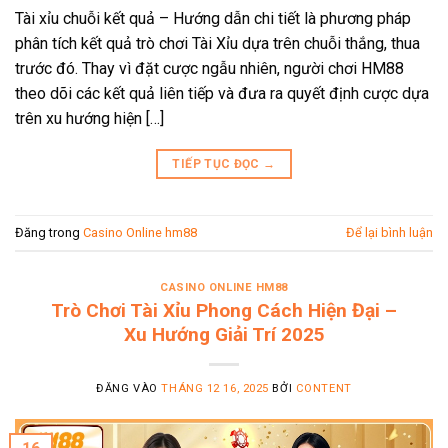
Tài xỉu chuỗi kết quả – Hướng dẫn chi tiết là phương pháp
phân tích kết quả trò chơi Tài Xỉu dựa trên chuỗi thắng, thua
trước đó. Thay vì đặt cược ngẫu nhiên, người chơi HM88
theo dõi các kết quả liên tiếp và đưa ra quyết định cược dựa
trên xu hướng hiện […]
TIẾP TỤC ĐỌC
→
Đăng trong
Casino Online hm88
Để lại bình luận
CASINO ONLINE HM88
Trò Chơi Tài Xỉu Phong Cách Hiện Đại –
Xu Hướng Giải Trí 2025
ĐĂNG VÀO
THÁNG 12 16, 2025
BỞI
CONTENT