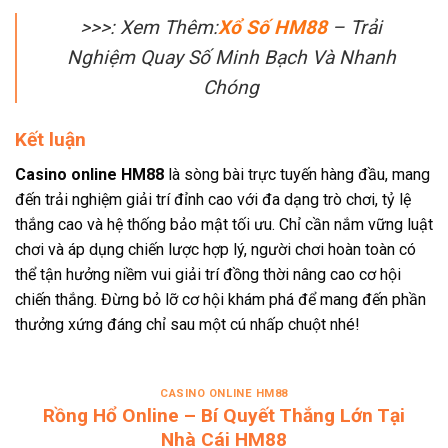
>>>: Xem Thêm:
Xổ Số HM88
– Trải
Nghiệm Quay Số Minh Bạch Và Nhanh
Chóng
Kết luận
Casino online HM88
là sòng bài trực tuyến hàng đầu, mang
đến trải nghiệm giải trí đỉnh cao với đa dạng trò chơi, tỷ lệ
thắng cao và hệ thống bảo mật tối ưu. Chỉ cần nắm vững luật
chơi và áp dụng chiến lược hợp lý, người chơi hoàn toàn có
thể tận hưởng niềm vui giải trí đồng thời nâng cao cơ hội
chiến thắng. Đừng bỏ lỡ cơ hội khám phá để mang đến phần
thưởng xứng đáng chỉ sau một cú nhấp chuột nhé!
CASINO ONLINE HM88
Rồng Hổ Online – Bí Quyết Thắng Lớn Tại
Nhà Cái HM88