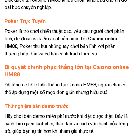
bài bạc chuyên nghiệp.
Poker Trực Tuyến
Poker là trò chơi chiến thuật cao, yêu cầu người chơi phân
tích, dự đoán và kiểm soát cảm xúc. Tại
Casino online
HM88
, Poker thu hút những tay chơi bản lĩnh với phần
thưởng hấp dẫn và cơ hội cạnh tranh thực sự.
Bí quyết chinh phục thắng lớn tại Casino online
HM88
Để tăng cơ hội chiến thắng tại Casino HM88, người chơi có
thể áp dụng một số mẹo đơn giản nhưng hiệu quả:
Thử nghiệm bản demo trước
Hãy chơi bản demo miễn phí trước khi đặt cược thật. Đây là
cách làm quen luật chơi, thao tác và cách vận hành của từng
trò, giúp bạn tự tin hơn khi tham gia thực tế.