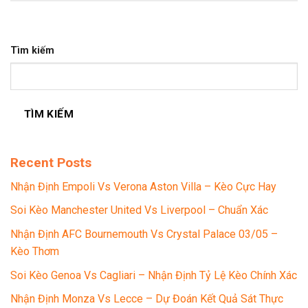
Tìm kiếm
TÌM KIẾM
Recent Posts
Nhận Định Empoli Vs Verona Aston Villa – Kèo Cực Hay
Soi Kèo Manchester United Vs Liverpool – Chuẩn Xác
Nhận Định AFC Bournemouth Vs Crystal Palace 03/05 –
Kèo Thơm
Soi Kèo Genoa Vs Cagliari – Nhận Định Tỷ Lệ Kèo Chính Xác
Nhận Định Monza Vs Lecce – Dự Đoán Kết Quả Sát Thực