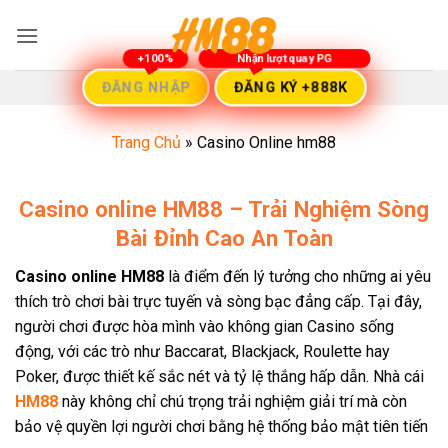
Bỏ
qua
nội
dung
ĐĂNG NHẬP
ĐĂNG KÝ +888K
Trang Chủ
»
Casino Online hm88
Casino online HM88 – Trải Nghiệm Sòng
Bài Đỉnh Cao An Toàn
Casino online HM88
là điểm đến lý tưởng cho những ai yêu
thích trò chơi bài trực tuyến và sòng bạc đẳng cấp. Tại đây,
người chơi được hòa mình vào không gian Casino sống
động, với các trò như Baccarat, Blackjack, Roulette hay
Poker, được thiết kế sắc nét và tỷ lệ thắng hấp dẫn. Nhà cái
HM88
này không chỉ chú trọng trải nghiệm giải trí mà còn
bảo vệ quyền lợi người chơi bằng hệ thống bảo mật tiên tiến