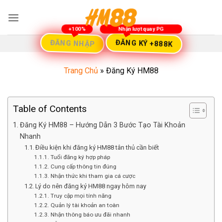
Bỏ
qua
nội
dung
ĐĂNG NHẬP
ĐĂNG KÝ +888K
Trang Chủ
»
Đăng Ký HM88
Table of Contents
Đăng Ký HM88 – Hướng Dẫn 3 Bước Tạo Tài Khoản
Nhanh
Điều kiện khi đăng ký HM88 tân thủ cần biết
Tuổi đăng ký hợp pháp
Cung cấp thông tin đúng
Nhận thức khi tham gia cá cược
Lý do nên đăng ký HM88 ngay hôm nay
Truy cập mọi tính năng
Quản lý tài khoản an toàn
Nhận thông báo ưu đãi nhanh