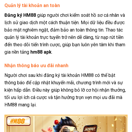
Quản lý tài khoản an toàn
Đăng ký HM88
giúp người chơi kiểm soát hồ sơ cá nhân và
lịch sử giao dịch một cách thuận tiện. Mọi dữ liệu đều được
bảo mật nghiêm ngặt, đảm bảo an toàn thông tin. Thao tác
quản lý tài khoản trực tuyến trở nên dễ dàng, từ nạp rút tiền
đến theo dõi tiến trình cược, giúp bạn luôn yên tâm khi tham
gia nền tảng
hm88 apk
.
Nhận thông báo ưu đãi nhanh
Người chơi sau khi đăng ký tài khoản HM88 có thể bật
thông báo để cập nhật khuyến mãi, chương trình mới và sự
kiện hấp dẫn. Điều này giúp không bỏ lỡ cơ hội nhận thưởng,
tối ưu lợi ích cá cược và tận hưởng trọn vẹn mọi ưu đãi mà
HM88 mang lại.