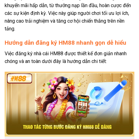
khuyến mãi hấp dẫn, từ thưởng nạp lần đầu, hoàn cược đến
các sự kiện định kỳ. Việc này giúp người chơi tối ưu lợi ích,
nâng cao trải nghiệm và tăng cơ hội chiến thắng trên nền
tảng.
Hướng dẫn đăng ký HM88 nhanh gọn dễ hiểu
Việc đăng ký nhà cái HM88 được thiết kế đơn giản nhanh
chóng và an toàn dưới đây là hướng dẫn chi tiết: