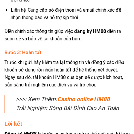
Liên hệ: Cung cấp số điện thoại và email chính xác để
nhận thông báo và hỗ trợ kịp thời.
Điền chính xác thông tin giúp việc
đăng ký HM88
diễn ra
suôn sẻ và bảo vệ tài khoản của bạn.
Bước 3: Hoàn tất
Trước khi gửi, hãy kiểm tra lại thông tin và đồng ý các điều
khoản sử dụng rồi nhấn hoàn tất để hệ thống xét duyệt.
Ngay sau đó, tài khoản HM88 của bạn sẽ được kích hoạt,
sẵn sàng trải nghiệm các dịch vụ và trò chơi.
>>>: Xem Thêm:
Casino online HM88
–
Trải Nghiệm Sòng Bài Đỉnh Cao An Toàn
Lời kết
Đăng ký HM88
là bước quan trọng mở ra thế giới giải trí trực