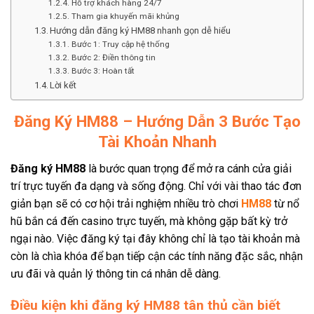
Hỗ trợ khách hàng 24/7
Tham gia khuyến mãi khủng
Hướng dẫn đăng ký HM88 nhanh gọn dễ hiểu
Bước 1: Truy cập hệ thống
Bước 2: Điền thông tin
Bước 3: Hoàn tất
Lời kết
Đăng Ký HM88 – Hướng Dẫn 3 Bước Tạo
Tài Khoản Nhanh
Đăng ký HM88
là bước quan trọng để mở ra cánh cửa giải
trí trực tuyến đa dạng và sống động. Chỉ với vài thao tác đơn
giản bạn sẽ có cơ hội trải nghiệm nhiều trò chơi
HM88
từ nổ
hũ bắn cá đến casino trực tuyến, mà không gặp bất kỳ trở
ngại nào. Việc đăng ký tại đây không chỉ là tạo tài khoản mà
còn là chìa khóa để bạn tiếp cận các tính năng đặc sắc, nhận
ưu đãi và quản lý thông tin cá nhân dễ dàng.
Điều kiện khi đăng ký HM88 tân thủ cần biết