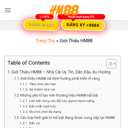
Bỏ
qua
nội
dung
ĐĂNG NHẬP
ĐĂNG KÝ +888K
Trang Chủ
»
Giới Thiệu HM88
Table of Contents
Giới Thiệu HM88 – Nhà Cái Uy Tín, Dẫn Đầu Xu Hướng
Giới thiệu HM88 với định hướng phát triển rõ ràng
Tầm nhìn dài hạn
Sứ mệnh nhà cái
Những yếu tố tạo nên thương hiệu HM88 nổi bật
Liên kết cùng các đối tác game danh tiếng
Bảo mật vượt trội
Kho trò chơi đa dạng
Các loại hình giải trí nổi bật đang được cung cấp tại HM88
Bắn cá