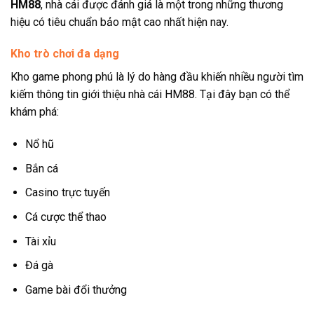
HM88
, nhà cái được đánh giá là một trong những thương
hiệu có tiêu chuẩn bảo mật cao nhất hiện nay.
Kho trò chơi đa dạng
Kho game phong phú là lý do hàng đầu khiến nhiều người tìm
kiếm thông tin giới thiệu nhà cái HM88. Tại đây bạn có thể
khám phá:
Nổ hũ
Bắn cá
Casino trực tuyến
Cá cược thể thao
Tài xỉu
Đá gà
Game bài đổi thưởng