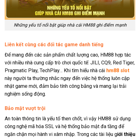
Những yếu tố nổi bật giúp nhà cái HM88 ghi điểm mạnh
Liên kết cùng các đối tác game danh tiếng
Để mang đến các sản phẩm chất lượng cao, HM88 hợp tác
với nhiều nhà cung cấp trò chơi quốc tế: JILI, CQ9, Red Tiger,
Pragmatic Play, TechPlay… Khi tìm hiểu nhà cái
hm88 slot
này người ta thường nhắc ngay đến việc hệ thống luôn cập
nhật game mới, đảm bảo tính công bằng và mang lại trải
nghiệm sống động.
Bảo mật vượt trội
An toàn thông tin là yếu tố then chốt, vì vậy HM88 sử dụng
công nghệ mã hóa SSL và hệ thống bảo mật đa tầng để
ngăn chặn mọi hành vi xâm nhập. Trong các tài liệu g
iới thiệu