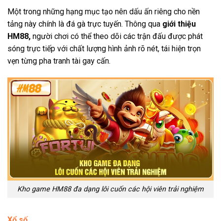
Một trong những hạng mục tạo nên dấu ấn riêng cho nền
tảng này chính là đá gà trực tuyến. Thông qua
giới thiệu
HM88,
người chơi có thể theo dõi các trận đấu được phát
sóng trực tiếp với chất lượng hình ảnh rõ nét, tái hiện trọn
vẹn từng pha tranh tài gay cấn.
Kho game HM88 đa dạng lôi cuốn các hội viên trải nghiệm
Xổ số