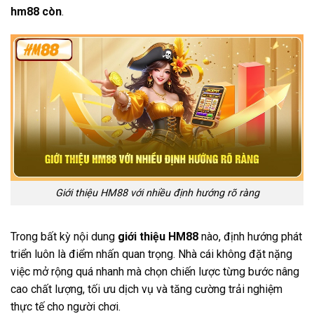
hm88 còn
.
Giới thiệu HM88 với nhiều định hướng rõ ràng
Trong bất kỳ nội dung
giới thiệu HM88
nào, định hướng phát
triển luôn là điểm nhấn quan trọng. Nhà cái không đặt nặng
việc mở rộng quá nhanh mà chọn chiến lược từng bước nâng
cao chất lượng, tối ưu dịch vụ và tăng cường trải nghiệm
thực tế cho người chơi.