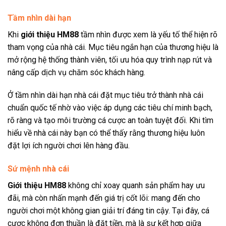
Tầm nhìn dài hạn
Khi
giới thiệu HM88
tầm nhìn được xem là yếu tố thể hiện rõ
tham vọng của nhà cái. Mục tiêu ngắn hạn của thương hiệu là
mở rộng hệ thống thành viên, tối ưu hóa quy trình nạp rút và
nâng cấp dịch vụ chăm sóc khách hàng.
Ở tầm nhìn dài hạn nhà cái đặt mục tiêu trở thành nhà cái
chuẩn quốc tế nhờ vào việc áp dụng các tiêu chí minh bạch,
rõ ràng và tạo môi trường cá cược an toàn tuyệt đối. Khi tìm
hiểu về nhà cái này bạn có thể thấy rằng thương hiệu luôn
đặt lợi ích người chơi lên hàng đầu.
Sứ mệnh nhà cái
Giới thiệu HM88
không chỉ xoay quanh sản phẩm hay ưu
đãi, mà còn nhấn mạnh đến giá trị cốt lõi: mang đến cho
người chơi một không gian giải trí đáng tin cậy. Tại đây, cá
cược không đơn thuần là đặt tiền, mà là sự kết hợp giữa