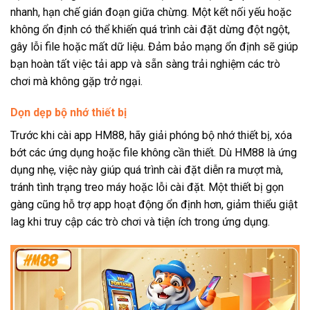
nhanh, hạn chế gián đoạn giữa chừng. Một kết nối yếu hoặc
không ổn định có thể khiến quá trình cài đặt dừng đột ngột,
gây lỗi file hoặc mất dữ liệu. Đảm bảo mạng ổn định sẽ giúp
bạn hoàn tất việc tải app và sẵn sàng trải nghiệm các trò
chơi mà không gặp trở ngại.
Dọn dẹp bộ nhớ thiết bị
Trước khi cài app HM88, hãy giải phóng bộ nhớ thiết bị, xóa
bớt các ứng dụng hoặc file không cần thiết. Dù HM88 là ứng
dụng nhẹ, việc này giúp quá trình cài đặt diễn ra mượt mà,
tránh tình trạng treo máy hoặc lỗi cài đặt. Một thiết bị gọn
gàng cũng hỗ trợ app hoạt động ổn định hơn, giảm thiểu giật
lag khi truy cập các trò chơi và tiện ích trong ứng dụng.