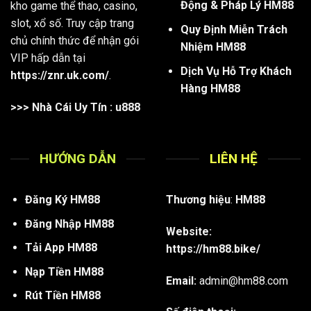
Động & Pháp Lý HM88
kho game thể thao, casino,
slot, xổ số. Truy cập trang
Quy Định Miễn Trách
chủ chính thức để nhận gói
Nhiệm HM88
VIP hấp dẫn tại
Dịch Vụ Hỗ Trợ Khách
https://znr.uk.com/
.
Hàng HM88
>>> Nhà Cái Uy Tín :
u888
HƯỚNG DẪN
LIÊN HỆ
Đăng Ký HM88
Thương hiệu
:
HM88
Đăng Nhập HM88
Website:
Tải App HM88
https://hm88.bike/
Nạp Tiền HM88
Email:
admin@hm88.com
Rút Tiền HM88