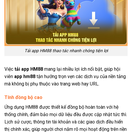
Tải app HM88 thao tác nhanh chóng tiện lợi
Việc
tải app HM88
mang lại nhiều lợi ích nổi bật, giúp hội
viên
app hm88
tận hưởng trọn vẹn các dịch vụ của nền tảng
mà không bị phụ thuộc vào trang web hay URL.
Tính đồng bộ cao
Ứng dụng HM88 được thiết kế đồng bộ hoàn toàn với hệ
thống chính, đảm bảo mọi dữ liệu đều được cập nhật tức thì.
Lịch sử cược, thông tin tài khoản và các giao dịch đều hiển
thị chính xác, giúp người chơi nắm rõ mọi hoạt động trên nền