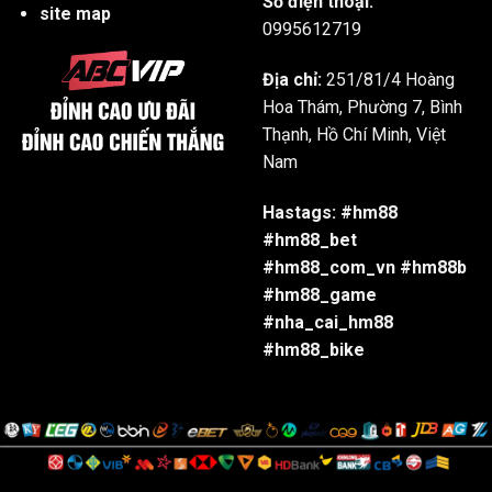
Số
điện thoại:
site map
0995612719
Địa chỉ:
251/81/4 Hoàng
Hoa Thám, Phường 7, Bình
Thạnh, Hồ Chí Minh, Việt
Nam
Hastags: #hm88
#hm88_bet
#hm88_com_vn #hm88b
#hm88_game
#nha_cai_hm88
#hm88_bike