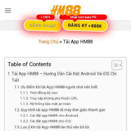
Bỏ
qua
nội
dung
ĐĂNG NHẬP
ĐĂNG KÝ +888K
Trang Chủ
»
Tải App HM88
Table of Contents
Tải App HM88 – Hướng Dẫn Cài Đặt Android Và iOS Chi
Tiết
Ưu điểm khi tải App HM88 người chơi nên biết
Tính đồng bộ cao
Truy cập không phụ thuộc URL
Hệ thống bảo mật an toàn
Quy trình tải app HM88 về máy đơn giản nhanh gọn
Cài đặt app HM88 cho Android
Cài đặt app HM88 cho iOS
Lưu ý khi tải App HM88 tân thủ nên bỏ túi