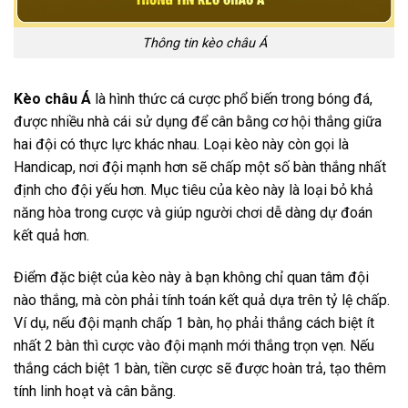
Thông tin kèo châu Á
Kèo châu Á
là hình thức cá cược phổ biến trong bóng đá,
được nhiều nhà cái sử dụng để cân bằng cơ hội thắng giữa
hai đội có thực lực khác nhau. Loại kèo này còn gọi là
Handicap, nơi đội mạnh hơn sẽ chấp một số bàn thắng nhất
định cho đội yếu hơn. Mục tiêu của kèo này là loại bỏ khả
năng hòa trong cược và giúp người chơi dễ dàng dự đoán
kết quả hơn.
Điểm đặc biệt của kèo này à bạn không chỉ quan tâm đội
nào thắng, mà còn phải tính toán kết quả dựa trên tỷ lệ chấp.
Ví dụ, nếu đội mạnh chấp 1 bàn, họ phải thắng cách biệt ít
nhất 2 bàn thì cược vào đội mạnh mới thắng trọn vẹn. Nếu
thắng cách biệt 1 bàn, tiền cược sẽ được hoàn trả, tạo thêm
tính linh hoạt và cân bằng.