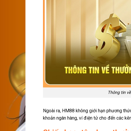
Thông tin v
Ngoài ra, HM88 không giới hạn phương thức 
khoản ngân hàng, ví điện tử cho đến các kên