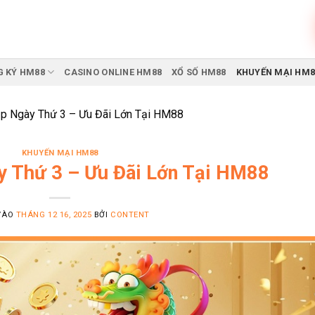
 KÝ HM88
CASINO ONLINE HM88
XỔ SỐ HM88
KHUYẾN MẠI HM8
p Ngày Thứ 3 – Ưu Đãi Lớn Tại HM88
KHUYẾN MẠI HM88
 Thứ 3 – Ưu Đãi Lớn Tại HM88
VÀO
THÁNG 12 16, 2025
BỞI
CONTENT