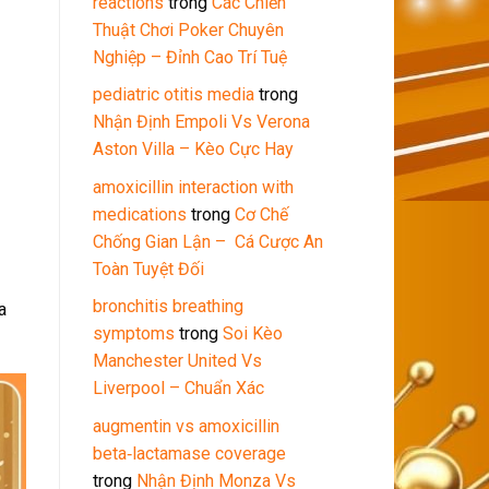
reactions
trong
Các Chiến
Thuật Chơi Poker Chuyên
Nghiệp – Đỉnh Cao Trí Tuệ
pediatric otitis media
trong
Nhận Định Empoli Vs Verona
Aston Villa – Kèo Cực Hay
amoxicillin interaction with
medications
trong
Cơ Chế
Chống Gian Lận – Cá Cược An
Toàn Tuyệt Đối
bronchitis breathing
a
symptoms
trong
Soi Kèo
Manchester United Vs
Liverpool – Chuẩn Xác
augmentin vs amoxicillin
beta‑lactamase coverage
trong
Nhận Định Monza Vs