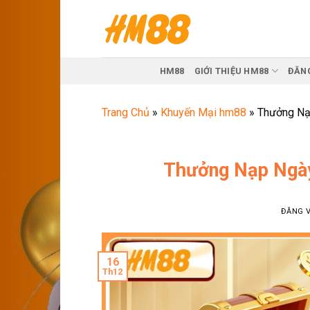
Bỏ
qua
nội
dung
HM88
GIỚI THIỆU HM88
ĐĂNG
Trang Chủ
»
Khuyến Mại hm88
»
Thưởng Nạ
Thưởng Nạp Ngày
ĐĂNG 
16
Th12