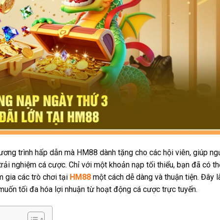
ương trình hấp dẫn mà HM88 dành tặng cho các hội viên, giúp ng
rải nghiệm cá cược. Chỉ với một khoản nạp tối thiểu, bạn đã có th
gia các trò chơi tại
HM88
một cách dễ dàng và thuận tiện. Đây l
muốn tối đa hóa lợi nhuận từ hoạt động cá cược trực tuyến.