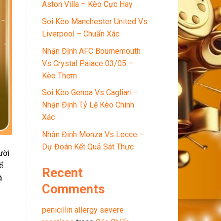
Aston Villa – Kèo Cực Hay
Soi Kèo Manchester United Vs
Liverpool – Chuẩn Xác
Nhận Định AFC Bournemouth
Vs Crystal Palace 03/05 –
Kèo Thơm
Soi Kèo Genoa Vs Cagliari –
Nhận Định Tỷ Lệ Kèo Chính
Xác
Nhận Định Monza Vs Lecce –
Dự Đoán Kết Quả Sát Thực
ười
ể
Recent
à
Comments
penicillin allergy severe