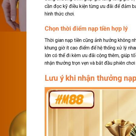
cần đọc kỹ điều kiện từng ưu đãi để đảm bả
hình thức chơi.
Chọn thời điểm nạp tiền hợp lý
Thời gian nạp tiền cũng ảnh hưởng không n
khung giờ ít cao điểm để hệ thống xử lý nha
lớn có thể đi kèm ưu đãi cộng thêm, giúp tố
nhận thưởng trọn vẹn và bắt đầu phiên chơi 
Lưu ý khi nhận thưởng nạp