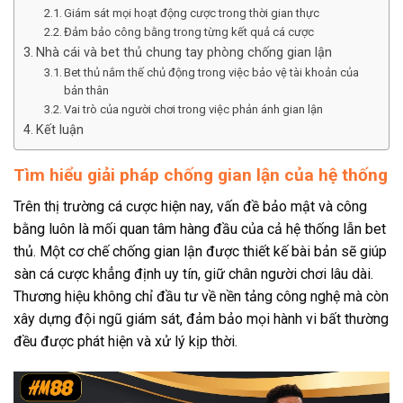
Giám sát mọi hoạt động cược trong thời gian thực
Đảm bảo công bằng trong từng kết quả cá cược
Nhà cái và bet thủ chung tay phòng chống gian lận
Bet thủ nắm thế chủ động trong việc bảo vệ tài khoản của
bản thân
Vai trò của người chơi trong việc phản ánh gian lận
Kết luận
Tìm hiểu giải pháp chống gian lận của hệ thống
Trên thị trường cá cược hiện nay, vấn đề bảo mật và công
bằng luôn là mối quan tâm hàng đầu của cả hệ thống lẫn bet
thủ. Một cơ chế chống gian lận được thiết kế bài bản sẽ giúp
sàn cá cược khẳng định uy tín, giữ chân người chơi lâu dài.
Thương hiệu không chỉ đầu tư về nền tảng công nghệ mà còn
xây dựng đội ngũ giám sát, đảm bảo mọi hành vi bất thường
đều được phát hiện và xử lý kịp thời.