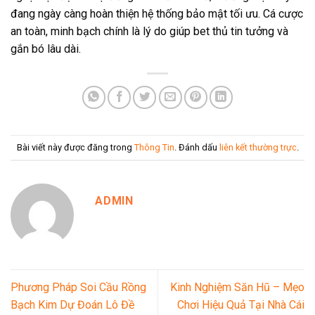
đang ngày càng hoàn thiện hệ thống bảo mật tối ưu. Cá cược
an toàn, minh bạch chính là lý do giúp bet thủ tin tưởng và
gắn bó lâu dài.
Bài viết này được đăng trong
Thông Tin
. Đánh dấu
liên kết thường trực
.
ADMIN
Phương Pháp Soi Cầu Rồng
Kinh Nghiệm Săn Hũ – Mẹo
Bạch Kim Dự Đoán Lô Đề
Chơi Hiệu Quả Tại Nhà Cái