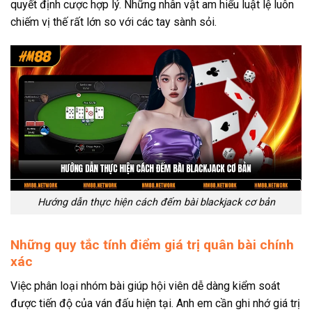
quyết định cược hợp lý. Những nhân vật am hiểu luật lệ luôn
chiếm vị thế rất lớn so với các tay sành sỏi.
Hướng dẫn thực hiện cách đếm bài blackjack cơ bản
Những quy tắc tính điểm giá trị quân bài chính
xác
Việc phân loại nhóm bài giúp hội viên dễ dàng kiểm soát
được tiến độ của ván đấu hiện tại. Anh em cần ghi nhớ giá trị