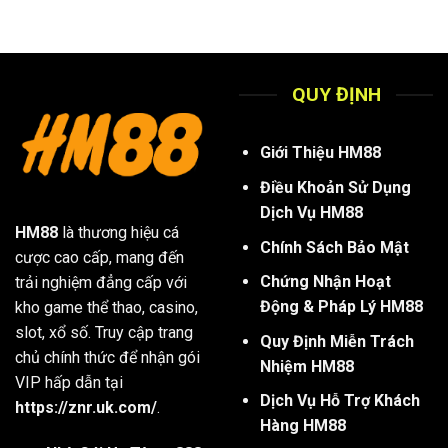
QUY ĐỊNH
Giới Thiệu HM88
Điều Khoản Sử Dụng
Dịch Vụ HM88
HM88
là thương hiệu cá
Chính Sách Bảo Mật
cược cao cấp, mang đến
Chứng Nhận Hoạt
trải nghiệm đẳng cấp với
Động & Pháp Lý HM88
kho game thể thao, casino,
slot, xổ số. Truy cập trang
Quy Định Miễn Trách
chủ chính thức để nhận gói
Nhiệm HM88
VIP hấp dẫn tại
Dịch Vụ Hỗ Trợ Khách
https://znr.uk.com/
.
Hàng HM88