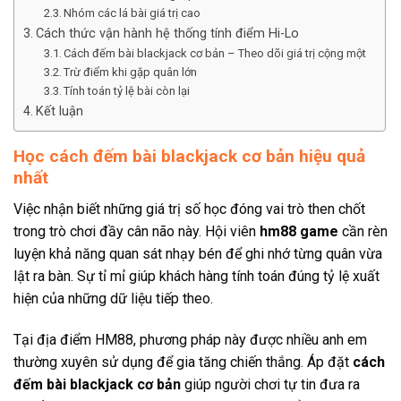
Nhóm các lá bài giá trị cao
Cách thức vận hành hệ thống tính điểm Hi-Lo
Cách đếm bài blackjack cơ bản – Theo dõi giá trị cộng một
Trừ điểm khi gặp quân lớn
Tính toán tỷ lệ bài còn lại
Kết luận
Học cách đếm bài blackjack cơ bản hiệu quả
nhất
Việc nhận biết những giá trị số học đóng vai trò then chốt
trong trò chơi đầy cân não này. Hội viên
hm88 game
cần rèn
luyện khả năng quan sát nhạy bén để ghi nhớ từng quân vừa
lật ra bàn. Sự tỉ mỉ giúp khách hàng tính toán đúng tỷ lệ xuất
hiện của những dữ liệu tiếp theo.
Tại địa điểm HM88, phương pháp này được nhiều anh em
thường xuyên sử dụng để gia tăng chiến thắng. Áp đặt
cách
đếm bài blackjack cơ bản
giúp người chơi tự tin đưa ra