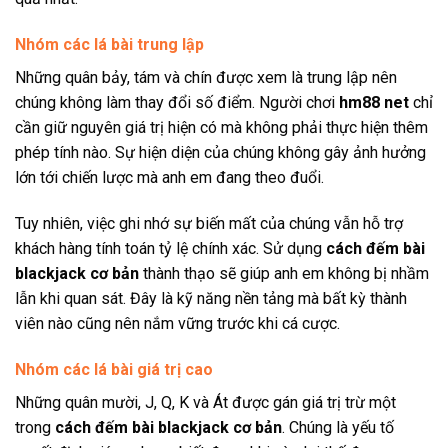
Nhóm các lá bài trung lập
Những quân bảy, tám và chín được xem là trung lập nên
chúng không làm thay đổi số điểm. Người chơi
hm88 net
chỉ
cần giữ nguyên giá trị hiện có mà không phải thực hiện thêm
phép tính nào. Sự hiện diện của chúng không gây ảnh hưởng
lớn tới chiến lược mà anh em đang theo đuổi.
Tuy nhiên, việc ghi nhớ sự biến mất của chúng vẫn hỗ trợ
khách hàng tính toán tỷ lệ chính xác. Sử dụng
cách đếm bài
blackjack cơ bản
thành thạo sẽ giúp anh em không bị nhầm
lẫn khi quan sát. Đây là kỹ năng nền tảng mà bất kỳ thành
viên nào cũng nên nắm vững trước khi cá cược.
Nhóm các lá bài giá trị cao
Những quân mười, J, Q, K và Át được gán giá trị trừ một
trong
cách đếm bài blackjack cơ bản
. Chúng là yếu tố