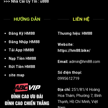
>>> Nhà Cái Uy Tín :
u888
HƯỚNG DẪN
LIÊN HỆ
Đăng Ký HM88
Thương hiệu
:
HM88
Đăng Nhập HM88
Website:
Tải App HM88
https://hm88.bike/
Nạp Tiền HM88
Email:
admin@hm88.com
Rút Tiền HM88
Số
điện thoại:
site map
0995612719
Địa chỉ:
251/81/4 Hoàng
Hoa Thám, Phường 7, Bình
Thạnh, Hồ Chí Minh, Việt
Nam