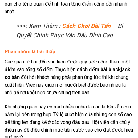
gán cho từng quân để tính toán tổng điểm cộng dồn nhanh
nhất.
>>>: Xem Thêm :
Cách Chơi Bài Tấn
– Bí
Quyết Chinh Phục Ván Đấu Đỉnh Cao
Phân nhóm lá bài thấp
Các quân từ hai đến sáu luôn được quy ước cộng thêm một
điểm vào tổng số đếm. Thực hiện
cách đếm bài blackjack
cơ bản
đòi hỏi khách hàng phải phản ứng tức thì khi chúng
xuất hiện. Việc này giúp mọi người biết được bao nhiêu lá
nhỏ đã rời khỏi hộp chứa chung trên bàn.
Khi những quân này có mặt nhiều nghĩa là các lá lớn vẫn còn
nằm lại bên trong hộp. Tỷ lệ xuất hiện của những con số cao
sẽ tăng lên đáng kể ở các vòng đấu sau. Hội viên cần chú ý
điều này để điều chỉnh mức tiền cược sao cho đạt được hiệu
quả nhất.