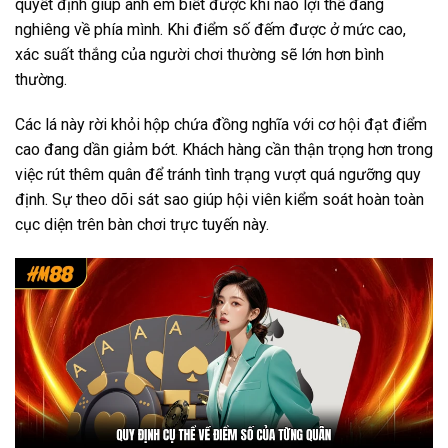
quyết định giúp anh em biết được khi nào lợi thế đang
nghiêng về phía mình. Khi điểm số đếm được ở mức cao,
xác suất thắng của người chơi thường sẽ lớn hơn bình
thường.
Các lá này rời khỏi hộp chứa đồng nghĩa với cơ hội đạt điểm
cao đang dần giảm bớt. Khách hàng cần thận trọng hơn trong
việc rút thêm quân để tránh tình trạng vượt quá ngưỡng quy
định. Sự theo dõi sát sao giúp hội viên kiểm soát hoàn toàn
cục diện trên bàn chơi trực tuyến này.